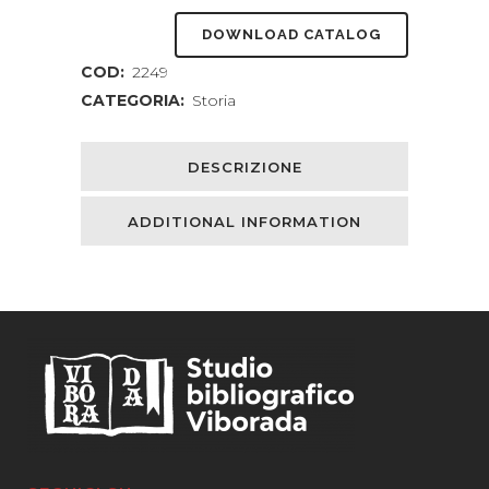
acque
DOWNLOAD CATALOG
agiate
COD:
2249
della
CATEGORIA:
Storia
Patria.
L'industrializzazione
DESCRIZIONE
del
ADDITIONAL INFORMATION
Piave
(1882
-
1966)
quantity