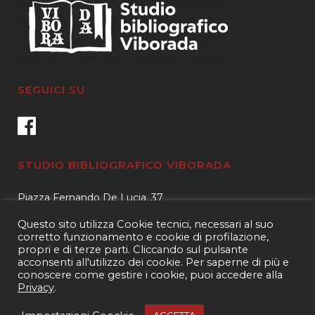
SEGUICI SU
STUDIO BIBLIOGRAFICO VIBORADA
Piazza Fernando De Lucia, 37
00139 – Roma
Questo sito utilizza Cookie tecnici, necessari al suo
Tel.
3400596959 – 3404632889
corretto funzionamento e cookie di profilazione,
propri e di terze parti. Cliccando sul pulsante
email.
info@viborada.it
acconsenti all'utilizzo dei cookie. Per saperne di più e
conoscere come gestire i cookie, puoi accedere alla
Privacy
.
Copyright 2021
Studio bibliografico Viborada
| P.IVA 15963971005|
Web