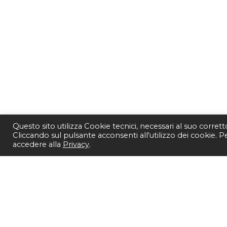
Questo sito utilizza Cookie tecnici, necessari al suo corret
Cliccando sul pulsante acconsenti all'utilizzo dei cookie. 
accedere alla
Privacy
.