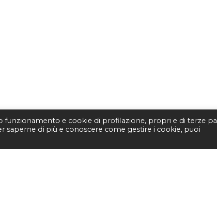
to funzionamento e cookie di profilazione, propri e di terze par
Per saperne di più e conoscere come gestire i cookie, puoi
STUDIO BIBLIOGRAFI
Piazza Fernando De Lucia, 