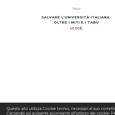
Saggi
SALVARE L’UNIVERSITÀ ITALIANA.
OLTRE I MITI E I TABÙ
10,00
€
Questo sito utilizza Cookie tecnici, necessari al suo corret
Cliccando sul pulsante acconsenti all'utilizzo dei cookie. 