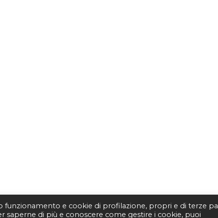
to funzionamento e cookie di profilazione, propri e di terze par
Per saperne di più e conoscere come gestire i cookie, puoi