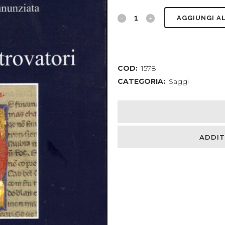
Federico
AGGIUNGI A
II
e
COD:
1578
i
CATEGORIA:
Saggi
trovatori
quantity
ADDIT