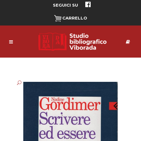
SEGUICI SU
CARRELLO